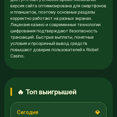
версия сайта оптимизирована для смартфонов
и планшетов, поэтому основные разделы
корректно работают на разных экранах.
Лицензия казино и современные технологии
шифрования подтверждают безопасность
транзакций. Быстрые выплаты, понятные
условия и прозрачный вывод средств
повышают доверие пользователей к Riobet
Casino.
🔥 Топ выигрышей
Сегодня
💎