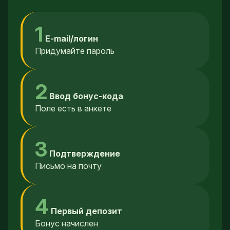
1
E-mail/логин
Придумайте пароль
2
Ввод бонус-кода
Поле есть в анкете
3
Подтверждение
Письмо на почту
4
Первый депозит
Бонус начислен