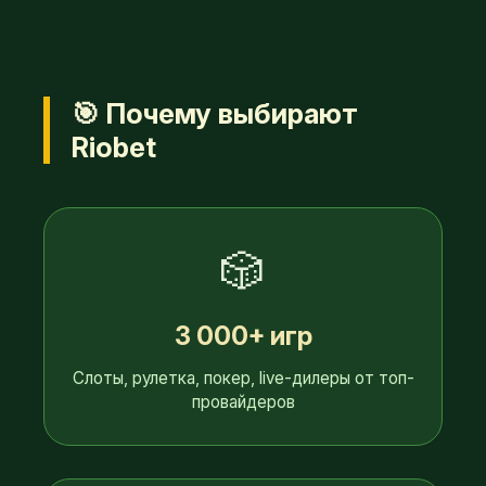
🎯 Почему выбирают
Riobet
🎲
3 000+ игр
Слоты, рулетка, покер, live-дилеры от топ-
провайдеров