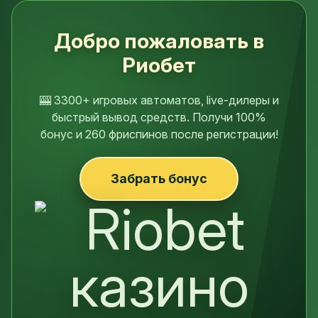
Добро пожаловать в
Риобет
🎰 3300+ игровых автоматов, live-дилеры и
быстрый вывод средств. Получи 100%
бонус и 260 фриспинов после регистрации!
Забрать бонус