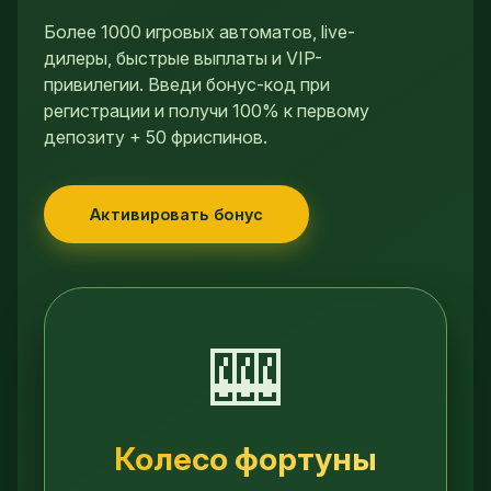
Более 1000 игровых автоматов, live-
дилеры, быстрые выплаты и VIP-
привилегии. Введи бонус-код при
регистрации и получи 100% к первому
депозиту + 50 фриспинов.
Активировать бонус
🎰
Колесо фортуны