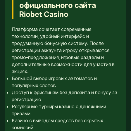
официального сайта
Riobet Casino
Платформа сочетает современные
технологии, удобный интерфейс и
продуманную бонусную систему. После
регистрации аккаунта игроку открываются
промо-предложения, игровые разделы и
дополнительные возможности для участия в
акциях.
Большой выбор игровых автоматов и
популярных слотов
Доступ к фриспинам без депозита и бонусу за
регистрацию
Регулярные турниры казино с денежными
призами
Казино с выводом средств без скрытых
комиссий