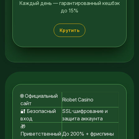
Каждый день — гарантированный кешбэк
до 15%
Крутить
🌐 Официальный
Riobet Casino
сайт
🔐 Безопасный
SSL-шифрование и
вход
защита аккаунта
🎁
Приветственный
До 200% + фриспины