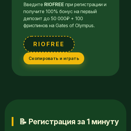
Введите
RIOFREE
при регистрации и
получите 100% бонус на первый
депозит до 50 000₽ + 100
фриспинов на Gates of Olympus.
RIOFREE
Скопировать и играть
📝 Регистрация за 1 минуту