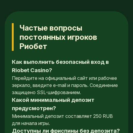
Частые вопросы
постоянных игроков
Риобет
Как выполнить безопасный вход в
Riobet Casino?
Перейдите на официальный сайт или рабочее
зеркало, введите e-mail и пароль. Соединение
защищено SSL-шифрованием.
Какой минимальный депозит
предусмотрен?
Минимальный депозит составляет 250 RUB
для начала игры.
Доступны ли фриспины без депозита?