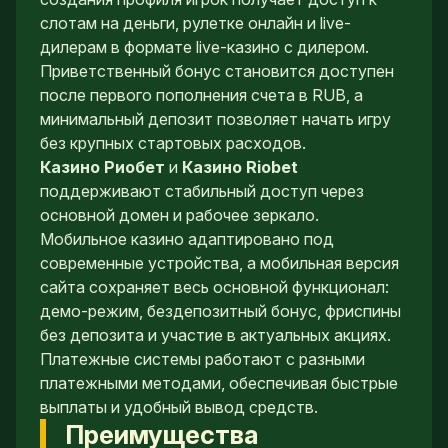
слотам на деньги, рулетке онлайн и live-
дилерам в формате live-казино с дилером.
Приветственный бонус становится доступен
после первого пополнения счета в RUB, а
минимальный депозит позволяет начать игру
без крупных стартовых расходов.
Казино Риобет
и
Казино Riobet
поддерживают стабильный доступ через
основной домен и рабочее зеркало.
Мобильное казино адаптировано под
современные устройства, а мобильная версия
сайта сохраняет весь основной функционал:
демо-режим, бездепозитный бонус, фриспины
без депозита и участие в актуальных акциях.
Платежные системы работают с разными
платежными методами, обеспечивая быстрые
выплаты и удобный вывод средств.
Преимущества