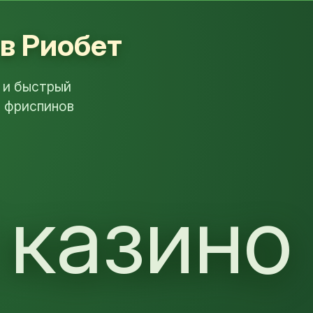
в Риобет
ы и быстрый
0 фриспинов