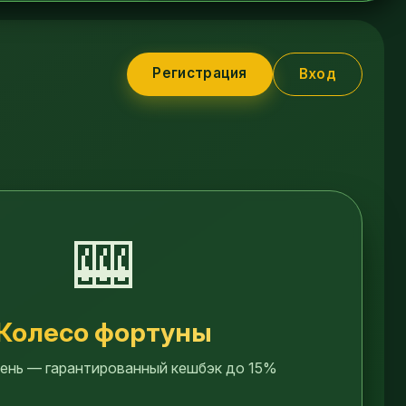
Регистрация
Вход
🎰
Колесо фортуны
ень — гарантированный кешбэк до 15%