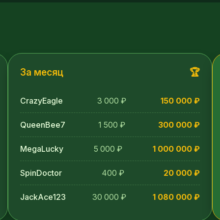
За месяц
🏆
CrazyEagle
3 000 ₽
150 000 ₽
QueenBee7
1 500 ₽
300 000 ₽
MegaLucky
5 000 ₽
1 000 000 ₽
SpinDoctor
400 ₽
20 000 ₽
JackAce123
30 000 ₽
1 080 000 ₽