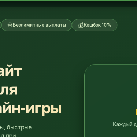
♾️
💰
Безлимитные выплаты
Кешбэк 10%
айт
для
айн‑игры
Каждый д
ры, быстрые
од при