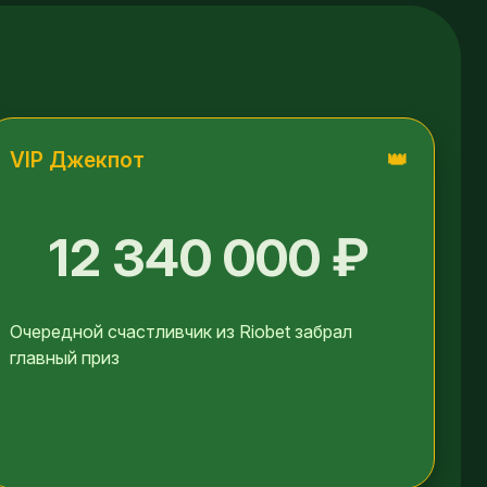
VIP Джекпот
👑
12 340 000 ₽
Очередной счастливчик из Riobet забрал
главный приз