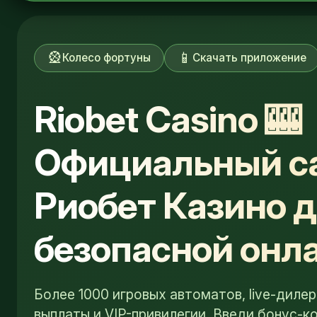
🎡
📱
Колесо фортуны
Скачать приложение
Riobet Casino 🎰
Официальный с
Риобет Казино 
безопасной онл
Более 1000 игровых автоматов, live-диле
выплаты и VIP-привилегии. Введи бонус-к