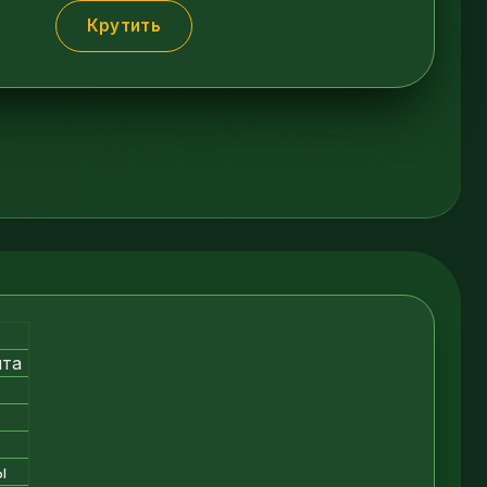
Крутить
нта
ы