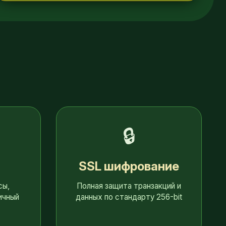
🔒
SSL шифрование
сы,
Полная защита транзакций и
ичный
данных по стандарту 256-bit