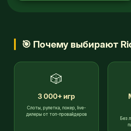
🎯 Почему выбирают Ri
🎲
3 000+ игр
Слоты, рулетка, покер, live-
дилеры от топ-провайдеров
Без л
п